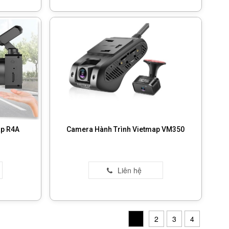
ap R4A
Camera Hành Trình Vietmap VM350
1
2
3
4