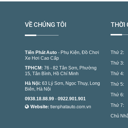
VỀ CHÚNG TÔI
THỜI 
Tiến Phát Auto
- Phụ Kiện, Đồ Chơi
Thứ 2:
Xe Hơi Cao Cấp
Thứ 3:
TPHCM:
76 - 82 Tân Sơn, Phường
15, Tân Bình, Hồ Chí Minh
Thứ 4:
Hà Nội:
63 Lý Sơn, Ngọc Thụy, Long
Thứ 5:
Biên, Hà Nội
Thứ 6:
0938.18.88.99
-
0922.901.901
Thứ 7:
Website:
tienphatauto.com.vn
Chủ Nhậ